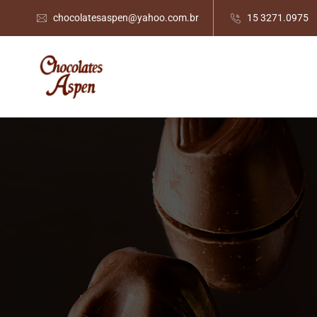
chocolatesaspen@yahoo.com.br
15 3271.0975